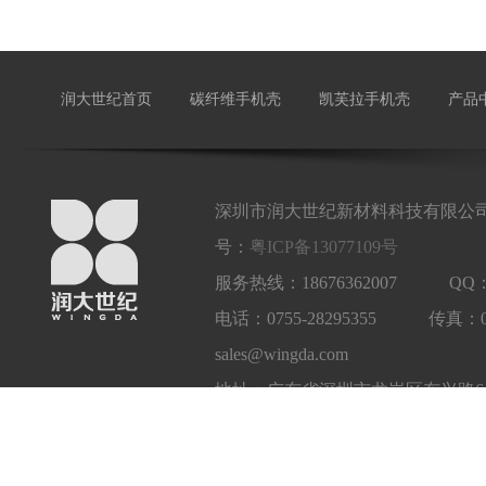
润大世纪首页
碳纤维手机壳
凯芙拉手机壳
产品
深圳市润大世纪新材料科技有限公司
号：
粤ICP备13077109号
服务热线：18676362007 QQ：1
电话：0755-28295355 传真：
sales@wingda.com
地址：广东省深圳市龙岗区东兴路6