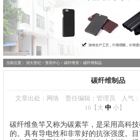
当前位置：
润大世纪
>
资讯中心
>
碳纤维管
> 碳纤维制品
碳纤维制品
文章出处：网络
责任编辑：管理员
人气
10【
大
中
小
】
碳纤维鱼竿又称为碳素竿，是采用高科技
的。具有导电性和非常好的抗张强度。目