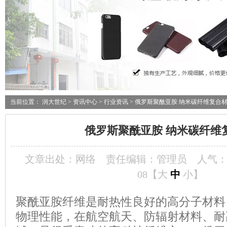
当前位置：
润大世纪
>
资讯中心
>
行业资讯
> 俄罗斯聚酰亚胺 纳米碳纤维复合
俄罗斯聚酰亚胺 纳米碳纤维
文章出处：网络
责任编辑：管理员
人气
08【
大
中
小
】
聚酰亚胺纤维是耐热性良好的高分子材料
物理性能，在航空航天、防辐射材料、耐