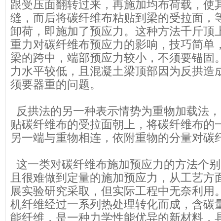
跟受压面翻转过来，再施加均布荷载，使
缝，而后将碳纤维布粘贴到梁的受拉面，
卸荷，即施加了预应力。这种方法千斤顶
重力对碳纤维布预应力的影响，技巧简单
梁的跨中，端部预应力较小，不须要锚固
力水平较低，且混凝土梁顶部因为反拱造
须要器重的问题。
反拱法的另一种表示情势为重物加载法，
贴碳纤维布的受拉面朝上，将碳纤维布的
另一端与重物相连，依附重物的分量对碳
这一类对碳纤维布施加预应力的方法个别
且很难做到定量的施加预应力，从工艺方
展实验研究采取，但实际工程中无奈利用
机纤维经过一系列热处理转化而成，含碳量
能纤维，是一种力学性能优异的新材料，