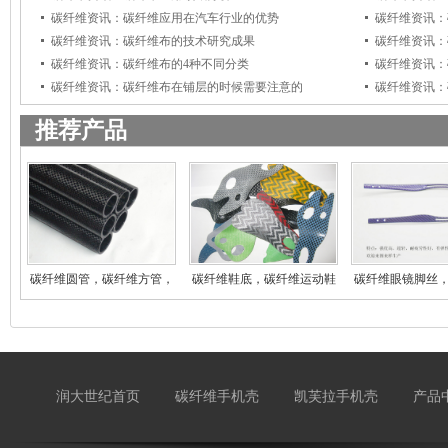
碳纤维资讯：碳纤维应用在汽车行业的优势
碳纤维资讯：
碳纤维资讯：碳纤维布的技术研究成果
碳纤维资讯：
碳纤维资讯：碳纤维布的4种不同分类
碳纤维资讯：
碳纤维资讯：碳纤维布在铺层的时候需要注意的
碳纤维资讯：
推荐产品
碳纤维圆管，碳纤维方管，
碳纤维鞋底，碳纤维运动鞋
碳纤维眼镜脚丝
碳
登
镜
润大世纪首页
碳纤维手机壳
凯芙拉手机壳
产品