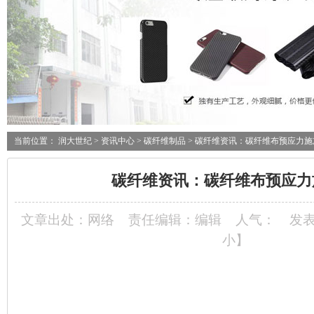
当前位置：
润大世纪
>
资讯中心
>
碳纤维制品
> 碳纤维资讯：碳纤维布预应力施
碳纤维资讯：碳纤维布预应力
文章出处：网络
责任编辑：编辑
人气：
发表
小
】