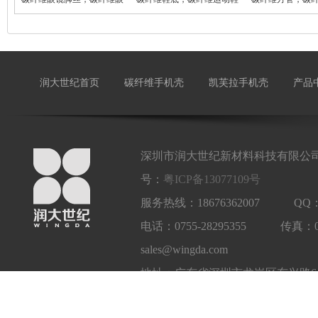
镜
登
碳
润大世纪首页
碳纤维手机壳
凯芙拉手机壳
产品
深圳市润大世纪新材料科技有限公司
号：
粤ICP备13077109号
服务热线：18676362007 QQ：1
电话：0755-28295355 传真：
sales@wingda.com
地址：广东省深圳市龙岗区东兴路6