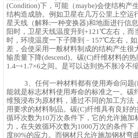
(Condition)下，可能（maybe)会使
结构造成胁。例如卫星在几万公里上空运行，通过
星天线（解释:一种变换器)和地面进行信
阳时，卫星天线温度升到+121℃左右，
时，环境温度一下子降到﹣157℃左右，
差，会使采用一般材料制成的结构产生很
输质量下降(descend)。碳(C)纤维材料
1.4~+1.7×6之间。是可以达到热不胀冷
自123456
3、任何一种材料都有使用寿命问题(Eme
能就是标志材料使用寿命的标准之一。
碳
维预浸布为原材料，通过不同的加工方法
用要求的材料制品。碳(C)纤维具有良好
循环次数为10万次条件下，它的允许施加
力，在失效循环次数为1000万次的条件
度80%的应力。而钢材只允许施加钢材弯曲