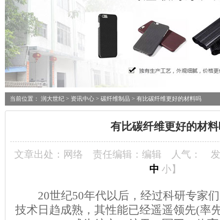
当前位置：
润大世纪
>
资讯中心
>
碳纤维制品
> 有比碳纤维更好的材料吗
有比碳纤维更好的材料
文章出处：网络
责任编辑：编辑
人气：
发
中
小
】
20世纪50年代以后，经过科研专家们
技术日趋成熟，其性能已经遥遥领先(率先