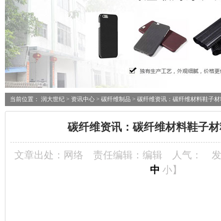
当前位置：
润大世纪
>
资讯中心
>
碳纤维制品
> 碳纤维资讯：碳纤维材料鞋子
碳纤维资讯：碳纤维材料鞋子材
文章出处：网络
责任编辑：编辑
人气：
发
中
小
】