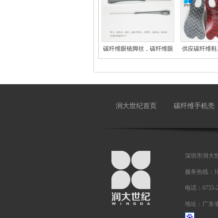
碳纤维眼镜脚丝，碳纤维眼
供应碳纤维鞋
镜
润大世纪首页
碳纤维手机壳
深圳市润大
服务热线：18
电话：0755-
地址：广东