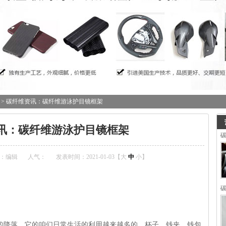
> 碳纤维资讯：碳纤维游泳护目镜框架
讯：碳纤维游泳护目镜框架
碳
：编辑
人气：
发表时间：2021-01-03【
大
中
小
】
碳
的降落，它的咱们日常生活的利用越来越多的，杯子、钱夹、钱包