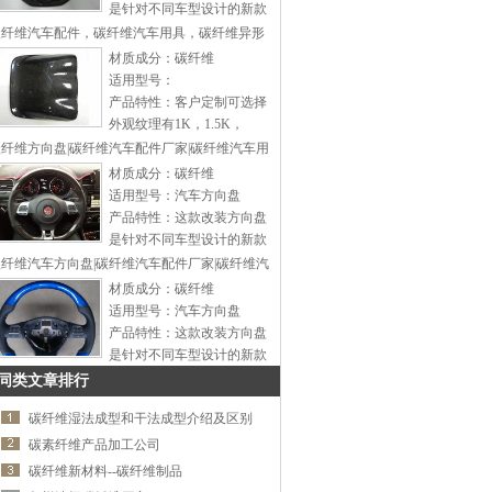
尾翼、汽车音响改装工具，
是针对不同车型设计的新款
汽车排档头，车用餐盘，车
时尚方向盘，可以同不同类
碳纤维汽车配件，碳纤维汽车用具，碳纤维异形
用烟灰缸，车用挂钩，汽车
型改装底座配合安装，为一
材质成分：碳纤维
假风口等等产品的企业，我
通用型方向盘。本司专业生
适用型号：
厂拥有完整、科学的质量管
产改装方向盘、铝合金汽车
产品特性：客户定制可选择
理体系。公司的产品具备国
尾翼、汽车音响改装工具，
外观纹理有1K，1.5K，
标水准，赢得了广大客户的
汽车排档头，车用餐盘，车
3K，外观表面效果可选有：
纤维方向盘|碳纤维汽车配件厂家|碳纤维汽车用
信赖。公司致力于开发研制
用烟灰缸，车用挂钩，汽车
平纹亮光，平纹亚光，斜纹
材质成分：碳纤维
新产品，在生产过程中我们
假风口等等产品的企业，我
亮光，斜纹亚光。可根据客
适用型号：汽车方向盘
不断改进工艺，提高品质，
厂拥有完整、科学的质量管
户提供图纸进行开模生产。
产品特性：这款改装方向盘
做到精益求精。产品立足国
理体系。公司的产品具备国
可以根据客户需要做成不同
是针对不同车型设计的新款
内市场远销中东.北美.俄罗
标水准，赢得了广大客户的
的硬度和厚度。…
时尚方向盘，可以同不同类
纤维汽车方向盘|碳纤维汽车配件厂家|碳纤维汽
斯等国家专业的设计加上精
信赖。公司致力于开发研制
型改装底座配合安装，为一
致的工艺赢得了广大客户的
材质成分：碳纤维
新产品，在生产过程中我们
通用型方向盘。本司专业生
好评竭诚欢迎新老客户前来
适用型号：汽车方向盘
不断改进工艺，提高品质，
产改装方向盘、铝合金汽车
洽谈！…
产品特性：这款改装方向盘
做到精益求精。产品立足国
尾翼、汽车音响改装工具，
是针对不同车型设计的新款
内市场远销中东.北美.俄罗
汽车排档头，车用餐盘，车
时尚方向盘，可以同不同类
同类文章排行
斯等国家专业的设计加上精
用烟灰缸，车用挂钩，汽车
型改装底座配合安装，为一
致的工艺赢得了广大客户的
假风口等等产品的企业，我
碳纤维湿法成型和干法成型介绍及区别
通用型方向盘。本司专业生
好评竭诚欢迎新老客户前来
厂拥有完整、科学的质量管
产改装方向盘、铝合金汽车
碳素纤维产品加工公司
洽谈！…
理体系。公司的产品具备国
尾翼、汽车音响改装工具，
碳纤维新材料--碳纤维制品
标水准，赢得了广大客户的
汽车排档头，车用餐盘，车