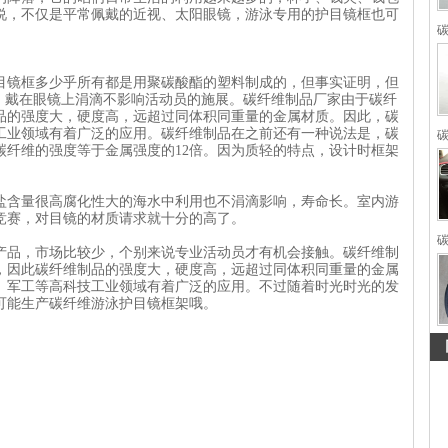
说，不仅是平常佩戴的近视、太阳眼镜，游泳专用的护目镜框也可
镜框多少乎所有都是用聚碳酸酯的塑料制成的，但事实证明，但
，戴在眼镜上涓滴不影响活动员的施展。
碳纤维制品
厂家由于碳纤
品的强度大，硬度高，远超过同体积同重量的金属材质。因此，碳
工业领域有着广泛的应用。碳纤维制品在之前还有一种说法是，碳
碳
碳纤维的强度等于金属强度的12倍。因为质轻的特点，设计时框架
含量很高腐化性大的海水中利用也不涓滴影响，寿命长。室内游
竞赛，对目镜的材质请求就十分的高了。
碳
品，市场比较少，个别来说专业活动员才有机会接触。碳纤维制
，因此碳纤维制品的强度大，硬度高，远超过同体积同重量的金属
、军工等高科技工业领域有着广泛的应用。不过随着时光时光的发
可能生产碳纤维游泳护目镜框架哦。