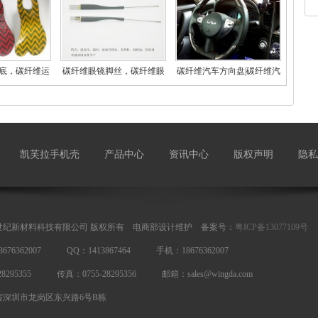
底，碳纤维运
碳纤维眼镜脚丝，碳纤维眼
碳纤维汽车方向盘|碳纤维汽
动
镜
车
凯芙拉手机壳
产品中心
资讯中心
版权声明
隐私
世纪新材料科技有限公司 版权所有 电商部设计维护 备案号：
粤ICP备13077109号
676362007 QQ：1413867464 手机：18676362007
28295355 传真：0755-28295356 邮箱：sales@wingda.com
省深圳市龙岗区东兴路6号B栋