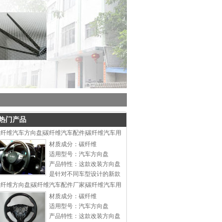
热门产品
纤维汽车方向盘|碳纤维汽车配件|碳纤维汽车用
材质成分：碳纤维
适用型号：汽车方向盘
产品特性：这款改装方向盘
是针对不同车型设计的新款
时尚方向盘，可以同不同类
纤维方向盘|碳纤维汽车配件厂家|碳纤维汽车用
型改装底座配合安装，为一
材质成分：碳纤维
通用型方向盘。本司专业生
适用型号：汽车方向盘
产改装方向盘、铝合金汽车
产品特性：这款改装方向盘