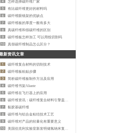
怎样选择碳纤维厂家
信赖。公司致力于开发研制
用烟灰缸，车用挂钩，汽车
有比碳纤维更好的材料吗
新产品，在生产过程中我们
假风口等等产品的企业，我
不断改进工艺，提高品质，
碳纤维眼镜架的优缺点
厂拥有完整、科学的质量管
做到精益求精。产品立足国
理体系。公司的产品具备国
碳纤维板的厚度一般有多大
内市场远销中东.北美.俄罗
标水准，赢得了广大客户的
真碳纤维和假碳纤维的区别
斯等国家专业的设计加上精
信赖。公司致力于开发研制
碳纤维板怎样加工 可以用线切割吗
致的工艺赢得了广大客户的
新产品，在生产过程中我们
真假碳纤维制品怎么区分？
好评竭诚欢迎新老客户前来
不断改进工艺，提高品质，
洽谈！…
做到精益求精。产品立足国
最新资讯文章
内市场远销中东.北美.俄罗
斯等国家专业的设计加上精
碳纤维复合材料的切削技术
致的工艺赢得了广大客户的
碳纤维板粘贴步骤
好评竭诚欢迎新老客户前来
简析碳纤维板制作方法及应用
洽谈！…
碳纤维书架Aliante
碳纤维在飞行器上的应用
碳纤维资讯：碳纤维复合材料引擎盖设计
黏胶基碳纤维
碳纤维与铝合金粘结技术工艺
碳纤维对产品的轻量化有重要意义
美国伯克利实验室新发明储氢纳米复合材