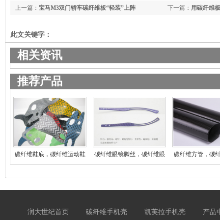
上一篇：
宝马M3双门轿车碳纤维板“轻装”上阵
下一篇：
用碳纤维
此文关键字：
相关资讯
推荐产品
碳纤维鞋底，碳纤维运动鞋
碳纤维眼镜脚丝，碳纤维眼
碳纤维方管，碳
登
镜
碳
润大世纪首页
碳纤维手机壳
凯芙拉手机壳
产品