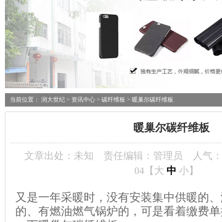
当前位置：
润大世纪
>
资讯中心
>
碳纤维板
> 暖巢尔碳纤维板
暖巢尔碳纤维板
文章出处：未知
责任编辑：管理员
人气
04【
大
中
小
】
又是一年采暖时，没有安装集中供暖的、
的、有燃油燃气锅炉的，可是看着缴费单