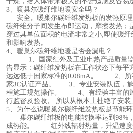
干燥，给人体带来极大的不舒适感及容易
3、暖巢尔碳纤维地暖安全吗？
安全。暖巢尔碳纤维发热板的发热原理
碳纤维分子间发生布郎运动，摩擦发热；是
穿过其单位面积的电流非常之小,即使碳纤
和影响发热。
4、暖巢尔碳纤维地暖是否会漏电？
1、国家红外及工业电热产品质量监
告显示：碳纤维发热板在工作状态下每平方米漏
远远低于国家标准的0.08mA。 2、
家3C认证产品。 3、专业安装队伍，
程施工规范操作。 4、有经验丰富的
行监督及验收。 所以从根本上杜绝了安
5、为什么说暖巢尔碳纤维发热板是节
巢尔碳纤维板的电能转换率达到98%
成热能。 红外线辐射热量，升温速度快