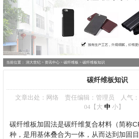
当前位置：
润大世纪
>
资讯中心
>
碳纤维板
> 碳纤维板知识
碳纤维板知识
文章出处：网络
责任编辑：管理员
人气
04【
大
中
小
】
碳纤维板加固法是碳纤维复合材料（简称C
种，是用基体叠合为一体，从而达到加固