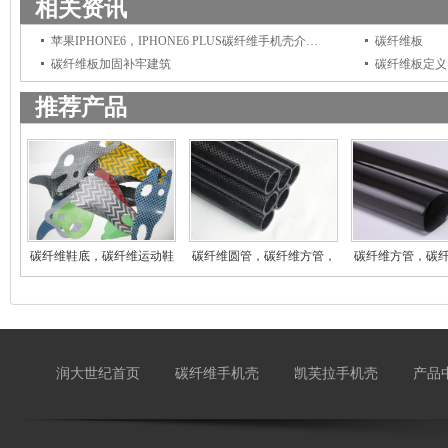
相关资讯
苹果IPHONE6，IPHONE6 PLUS碳纤维手机壳介绍图片，碳
碳纤维板
碳纤维板加固补牢建筑
碳纤维板定义
推荐产品
碳纤维鞋底，碳纤维运动鞋
碳纤维圆管，碳纤维方管，
碳纤维方管，碳
登
碳
碳
润大世纪首页
碳纤维手机壳
凯芙拉手机壳
产品