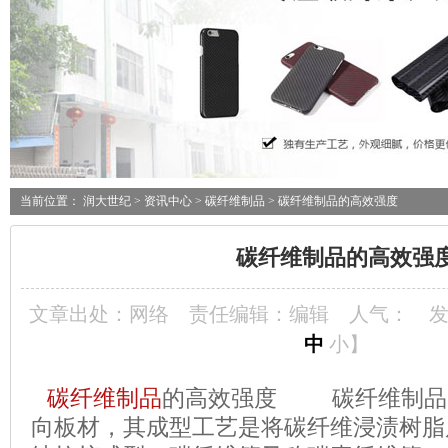
当前位置：
润大世纪
>
资讯中心
>
碳纤维制品
> 碳纤维制品的高效强度
碳纤维制品的高效强
文章出处：网络
责任编辑：编辑
人气：
发
中
小
】
碳纤维制品
的高效强度 碳纤维制品
向板材，其成型工艺是将碳纤维浸渍树脂