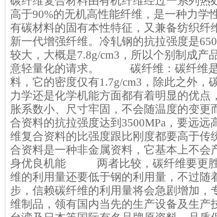
碳纤维复合材料
由有机纤维经过一系列热
高于90%的无机高性能纤维，是一种力学
有碳材料的固有本性特征，又兼备纺织纤
新一代增强纤维。冷轧钢的抗拉强度是650
较大，大概是7.8g/cm3，所以个别制成
意轻量化的请求。 碳纤维：碳纤维是
料，它的密度仅有1.7g/cm3，除此之外
力学还是化学机能方面都有着明显的优点
胀系数小、尺寸牢固，不会随温度的变更
合资料的抗拉强度达到3500MPa，要远
维复合资料的比强度跟比刚度都要高于传
合资料是一种非金属资料，它基本上不会
身优良机能 两者比较，碳纤维要更胜
维的利用量还要低于钢的利用量，不过随
步，信赖碳纤维的利用量将会急剧增加，
维制品，领有国内当先的生产设备及生产