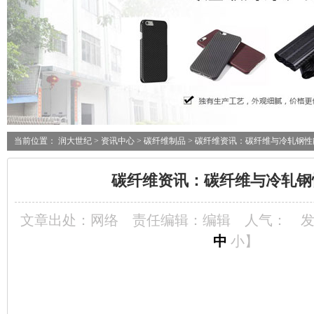
当前位置：
润大世纪
>
资讯中心
>
碳纤维制品
> 碳纤维资讯：碳纤维与冷轧钢性
碳纤维资讯：碳纤维与冷轧钢
文章出处：网络
责任编辑：编辑
人气：
发
中
小
】