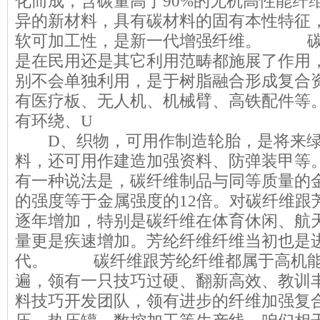
化而成，含碳量高于90%的无机高性能纤
异的新材料，具有碳材料的固有本性特征
软可加工性，是新一代增强纤维。 碳
是在民用还是其它利用范畴都施展了作用
别不会单独利用，是于树脂融合形成复合
有医疗板、无人机、机械臂、高铁配件等
有环绕、U
D、织物，可用作制造轮胎，是将来绿
料，还可用作建造加强资料、防弹装甲等
有一种说法是，碳纤维制品与同等质量的
的强度等于金属强度的12倍。对碳纤维跟
逐年增加，特别是碳纤维在体育休闲、航
量更是疾速增加。芳纶纤维纤维当初也是
代。 碳纤维跟芳纶纤维都属于高机能
遍，领有一只技巧过硬、翻新高效、教训
料技巧开发团队，领有进步的纤维加强复