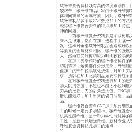
碳纤维复合资料领有高的强度跟刚性，
较艰苦。
碳纤维制品
厂家由于碳纤维拥
体积同重量的金属材质。因此，碳纤维
碳纤维制品多采取CNC数控加工的方
晓得碳纤维复合资料的特点跟加工特点
神的问题。
目前碳纤维复合资料多是采取树脂为
来不是很难，然而在加工进程中面临一
况，这样对全部碳纤维制品会造成难以
等质量的金属材料相比，碳纤维的强度
大，然而它受到剪切应力时比较轻易截
在加工庞杂精巧的碳纤维结构件的时
切削请求，这类部件外形庞杂，纤维铺
但加工的部件轻易软化烧焦，对加工刀
求，所以在加工此类制品须要抉择红耐
在对碳纤维复合资料进行加工的进程
加大削刃强度，不过也不能太小锐利度
刀具的磨损，刀的后角选大值。CNC加
磨机能最好，加工出来的切口润滑，品
品。
碳纤维复合资料CNC加工须要细致的
工的时候一定要多加留神。
碳纤维复合
机高性能纤维，是一种力学性能优异的
工性，是新一代增强纤维。新材专业从
纤维复合资料钻孔加工的难点
??