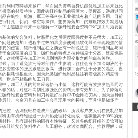
目前利用范畴越来越广，然而因为资料自身机能优胜加工起来就比
有极高的材质特性，因此碳纤维制品的强度大，硬度高，远超过同
制品在航空、航海、军工等高科技工业领域有着广泛的应用。目前
法进行打孔、切割、镂空等操作。想要降落加工的难度跟效力就必须
，下面追随新材来一起理解一下碳纤维复合资料CNC加工时须要留
基体的复合资料，树脂固化之后硬度跟强度并不是很大，加工起
个问题便是加工进程中过热的温度会使树脂软化甚至呈现烧焦的情
修复的侵害。碳纤维制品在之前还有一种说法是，碳纤维制品与同
等于金属强度的12倍。碳纤维的特点是拉伸强度十分高、硬度也很
断，这就须要在加工时考虑到切削力跟变形之间的庞杂关联。
候，为了避免油污等对部件产生影响，往往会有不加冷却液的干
层多变整体的强度跟硬度很高，进行加工会产生十分要的温度，岂
具的损耗也很重大。因为此类碳纤维制品往往有着极高的精度请
2
磨、耐热不粘黏的加工刀具。
中，加工刀具的前角应选恰当小值，这样可能有效披发热量同时
不够的话，对这种高韧性跟强度的资料无奈有效加工。为了降落对
工碳纤维复合资料利用刀具最好抉择CVD金刚石刀具，因为这种耐
质最佳。合金刀具在加工中会呈现重大的损耗，而且轻易烧坏产
把控，否则很轻易造成产品的破坏，所以客户友人们在做制品加
材料
由有机纤维经过一系列热处理转化而成，含碳量高于90%的无
新材料，具有碳材料的固有本性特征，又兼备纺织纤维的柔软可加
事碳纤维复合资料生产、加工服务，欢送洽商配合。推荐理解：碳