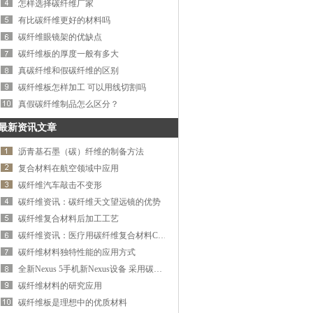
怎样选择碳纤维厂家
有比碳纤维更好的材料吗
碳纤维眼镜架的优缺点
碳纤维板的厚度一般有多大
真碳纤维和假碳纤维的区别
碳纤维板怎样加工 可以用线切割吗
真假碳纤维制品怎么区分？
最新资讯文章
沥青基石墨（碳）纤维的制备方法
复合材料在航空领域中应用
碳纤维汽车敲击不变形
碳纤维资讯：碳纤维天文望远镜的优势
碳纤维复合材料后加工工艺
碳纤维资讯：医疗用碳纤维复合材料CT头
碳纤维材料独特性能的应用方式
全新Nexus 5手机新Nexus设备 采用碳纤维复合
碳纤维材料的研究应用
碳纤维板是理想中的优质材料