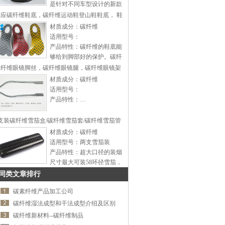
是针对不同车型设计的新款
时尚方向盘，可以同不同类
供应碳纤维鞋底，碳纤维运动鞋登山鞋鞋底， 鞋
型改装底座配合安装，为一
材质成分：碳纤维
通用型方向盘。本司专业生
适用型号：
产改装方向盘、铝合金汽车
产品特性：碳纤维的鞋底能
尾翼、汽车音响改装工具，
够给到脚部好的保护。碳纤
汽车排档头，车用餐盘，车
维鞋底非常轻盈，能提供很
碳纤维眼镜脚丝，碳纤维眼镜腿，碳纤维眼镜架
用烟灰缸，车用挂钩，汽车
好的稳定性，可以根据客户
材质成分：碳纤维
假风口等等产品的企业，我
需要做成不同的硬度和厚
适用型号：
厂拥有完整、科学的质量管
度。…
产品特性：…
理体系。公司的产品具备国
标水准，赢得了广大客户的
支装碳纤维雪茄盒/碳纤维雪茄套/碳纤维雪茄管
信赖。公司致力于开发研制
材质成分：碳纤维
新产品，在生产过程中我们
适用型号：两支雪茄装
不断改进工艺，提高品质，
产品特性：超大口径的装烟
做到精益求精。产品立足国
尺寸最大可装58环径雪茄，
内市场远销中东.北美.俄罗
整体采用碳纤维设计，适合
同类文章排行
斯等国家专业的设计加上精
同时装多种不同尺寸的雪
致的工艺赢得了广大客户的
碳素纤维产品加工公司
茄，取放更加方便。超轻的
好评竭诚欢迎新老客户前来
材质，整个仅重20克。…
碳纤维湿法成型和干法成型介绍及区别
洽谈！…
碳纤维新材料--碳纤维制品