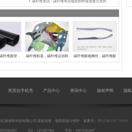
失
碳纤维资讯：碳纤维布在铺层的时候需要注意的
碳纤维圆管，
碳纤维鞋底，碳纤维运动鞋
碳纤维眼镜脚丝，碳纤维眼
碳
登
镜
凯芙拉手机壳
产品中心
资讯中心
版权声明
隐私
世纪新材料科技有限公司 版权所有 电商部设计维护 备案号：
粤ICP备13077109号
676362007 QQ：1413867464 手机：18676362007