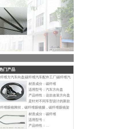
热门产品
纤维方汽车向盘|碳纤维汽车配件工厂|碳纤维汽
材质成分：碳纤维
适用型号：汽车方向盘
产品特性：这款改装方向盘
是针对不同车型设计的新款
时尚方向盘，可以同不同类
碳纤维眼镜脚丝，碳纤维眼镜腿，碳纤维眼镜架
型改装底座配合安装，为一
材质成分：碳纤维
通用型方向盘。本司专业生
适用型号：
产改装方向盘、铝合金汽车
产品特性：…