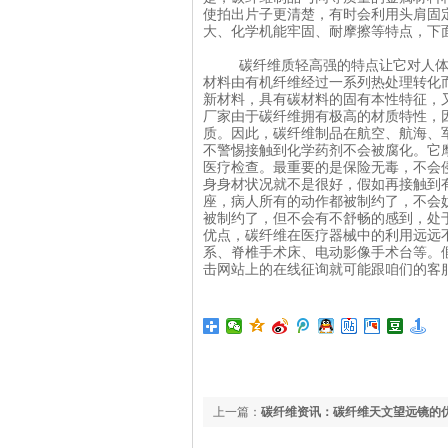
使拍出片子更清楚，有时会利用头肩固
大、化学机能牢固、耐摩擦等特点，下
碳纤维质轻高强的特点让它对人体不
材料
由有机纤维经过一系列热处理转化
新材料，具有碳材料的固有本性特征，
厂家由于碳纤维拥有极高的材质特性，
质。因此，碳纤维制品在航空、航海、
不警惕接触到化学药剂不会被腐化。它
医疗检查。最重要的是保险无毒，不会
身身材状况就不是很好，假如再接触到
座，病人所有的动作都被制约了，不会
被制约了，但不会有不舒畅的感到，
优点，碳纤维在医疗器械中的利用远远
系、脊椎手术床、电动影像手术台等。
击网站上的在线征询就可能跟咱们的客
上一篇：
碳纤维资讯：碳纤维天文望远镜的