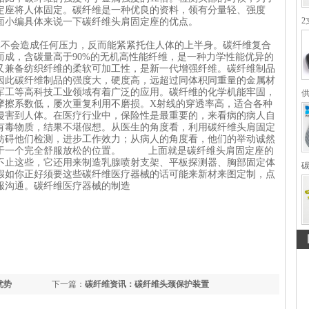
定座将人体固定。碳纤维是一种优良的资料，领有分量轻、强度
2
面小编具体来说一下碳纤维头肩固定座的优点。
会造成任何压力，反而能紧紧托住人体的上半身。
碳纤维复合
而成，含碳量高于90%的无机高性能纤维，是一种力学性能优异的
又兼备纺织纤维的柔软可加工性，是新一代增强纤维。碳纤维制品
因此碳纤维制品的强度大，硬度高，远超过同体积同重量的金属材
军工等高科技工业领域有着广泛的应用。碳纤维的化学机能牢固，
摩擦系数低，屡次重复利用不磨损。X射线的穿透率高，适合各种
侵害到人体。在医疗行业中，保险性是最重要的，来看病的病人自
有毒物质，结果不堪假想。从医生的角度看，利用碳纤维头肩固定
妨碍他们检测，进步工作效力；从病人的角度看，他们的举动诚然
处于一个完全舒服放松的位置。 上面就是碳纤维头肩固定座的
不止这些，它还用来制造乳腺喷射支架、平板探测器、胸部固定体
假如你正好须要这些碳纤维医疗器械的话可能来新材来图定制，点
服沟通。碳纤维医疗器械的制造
123,123
优势
下一篇：
碳纤维资讯：碳纤维头颈保护装置