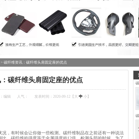
> 碳纤维资讯：碳纤维头肩固定座的优点
讯：碳纤维头肩固定座的优点
碳
：编辑
人气：
发表时间：2020-09-12【
大
中
小
】
状况，有时候会让你做一些检测。
碳纤维制品
在之前还有一种说法
相比，碳纤维的强度等于金属强度的12倍。检测头部的时候，为了