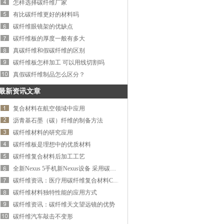
怎样选择碳纤维厂家
有比碳纤维更好的材料吗
碳纤维眼镜架的优缺点
碳纤维板的厚度一般有多大
真碳纤维和假碳纤维的区别
碳纤维板怎样加工 可以用线切割吗
真假碳纤维制品怎么区分？
最新资讯文章
复合材料在航空领域中应用
沥青基石墨（碳）纤维的制备方法
碳纤维材料的研究应用
碳纤维板是理想中的优质材料
碳纤维复合材料后加工工艺
全新Nexus 5手机新Nexus设备 采用碳纤维复合
碳纤维资讯：医疗用碳纤维复合材料CT头
碳纤维材料独特性能的应用方式
碳纤维资讯：碳纤维天文望远镜的优势
碳纤维汽车敲击不变形