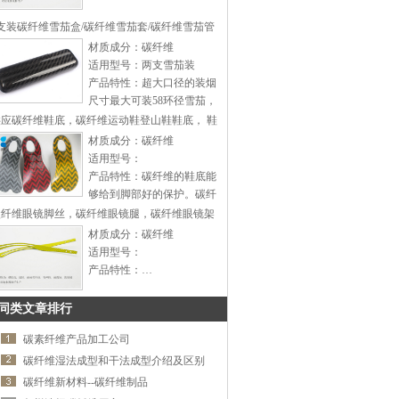
尾翼、汽车音响改装工具，
汽车排档头，车用餐盘，车
支装碳纤维雪茄盒/碳纤维雪茄套/碳纤维雪茄管
用烟灰缸，车用挂钩，汽车
材质成分：碳纤维
假风口等等产品的企业，我
适用型号：两支雪茄装
厂拥有完整、科学的质量管
产品特性：超大口径的装烟
理体系。公司的产品具备国
尺寸最大可装58环径雪茄，
标水准，赢得了广大客户的
整体采用碳纤维设计，适合
供应碳纤维鞋底，碳纤维运动鞋登山鞋鞋底， 鞋
信赖。公司致力于开发研制
同时装多种不同尺寸的雪
材质成分：碳纤维
新产品，在生产过程中我们
茄，取放更加方便。超轻的
适用型号：
不断改进工艺，提高品质，
材质，整个仅重20克。…
产品特性：碳纤维的鞋底能
做到精益求精。产品立足国
够给到脚部好的保护。碳纤
内市场远销中东.北美.俄罗
维鞋底非常轻盈，能提供很
碳纤维眼镜脚丝，碳纤维眼镜腿，碳纤维眼镜架
斯等国家专业的设计加上精
好的稳定性，可以根据客户
致的工艺赢得了广大客户的
材质成分：碳纤维
需要做成不同的硬度和厚
好评竭诚欢迎新老客户前来
适用型号：
度。…
洽谈！…
产品特性：…
同类文章排行
碳素纤维产品加工公司
碳纤维湿法成型和干法成型介绍及区别
碳纤维新材料--碳纤维制品