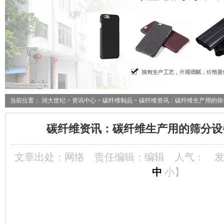
当前位置：
润大世纪
>
资讯中心
>
碳纤维制品
> 碳纤维资讯：碳纤维生产用的
碳纤维资讯：碳纤维生产用的筛分设
文章出处：网络
责任编辑：编辑
人气：
发
中
小
】