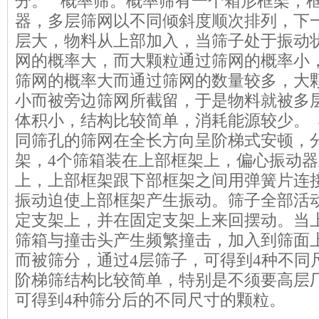
分。 概率筛。概率筛有一个箱形框架，
器，多层筛网以不同倾斜度顺次排列，下
层大，物料从上部加入，当筛子处于振动
网的概率大，而大颗粒通过筛网的概率小
筛网的概率大而通过筛网的数量较多，大
小而被旁边筛网所截留，于是物料就被多
体积小，结构比较简单，消耗能源较少。 
同筛孔的筛网在全长方向呈阶梯式安顿，
架，4个筛箱装在上部框架上，偏心振动
上，上部框架跟下部框架之间用弹簧片连
振动迫使上部框架产生振动。筛子全部活
定支架上，并在固定支架上来回摆动。当
筛箱与撞击头产生频繁撞击，加入到筛面
而被筛分，通过4层筛子，可得到4种不同
阶梯筛结构比较简单，特别是不须要高层
可得到4种筛分后的不同尺寸的颗粒。