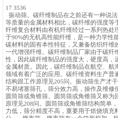
17 3536
振动筛。
碳纤维制品
在之前还有一种说法
等质量的金属材料相比，碳纤维的强度等于
纤维复合材料
由有机纤维经过一系列热处
于90%的无机高性能纤维，是一种力学性
碳材料的固有本性特征，又兼备纺织纤维
一代增强纤维。碳纤维制品厂家由于碳纤
性，因此碳纤维制品的强度大，硬度高，
金属材质。因此，碳纤维制品在航空、航
领域有着广泛的应用。碳纤维资料生产普
结构跟工作原理见205问。振动筛生产才
不易堵塞筛孔，筛分效力高，操作及维修
圆筒筛或角锥筛。圆筒筛或角锥筛又称为
原理见208问。圆筒筛或角锥筛结构简单
力低，筛分精度不高，重要用于焙烧填充