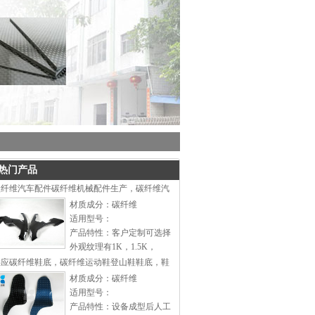
热门产品
碳纤维汽车配件碳纤维机械配件生产，碳纤维汽
材质成分：碳纤维
适用型号：
产品特性：客户定制可选择
外观纹理有1K，1.5K，
3K，外观表面效果可选有：
供应碳纤维鞋底，碳纤维运动鞋登山鞋鞋底，鞋
平纹亮光，平纹亚光，斜纹
材质成分：碳纤维
亮光，斜纹亚光。可根据客
适用型号：
户提供图纸进行开模生产。
产品特性：设备成型后人工