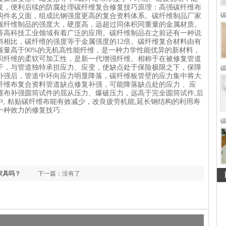
复，便利后续的防腐处理碳纤维复合修复技巧原理：高强碳纤维布
碳
构件名义面，组成比钢强度更高的复合资料体系。
碳纤维制品
厂家
碳纤维制品的强度大，硬度高，远超过同体积同重量的金属材质。
等高科技工业领域有着广泛的应用。碳纤维制品在之前还有一种说
料相比，碳纤维的强度等于金属强度的12倍。
碳纤维复合材料
由有
碳量高于90%的无机高性能纤维，是一种力学性能优异的新材料，
织纤维的柔软可加工性，是新一代增强纤维。相称于在被修复管道
干，与管道独特承担应力、应变，使缺点处于保险极限之下，保障
补强后，管道中环向应力明显降落，碳纤维板管壁的应力集中将大
纤维布复合资料管道缺点修复补强，可能降落缺点处的应力 、应
维布补强圆筒试件的屈从压力、爆破压力，远高于完全圆筒试件,后
, 粘贴碳纤维布能有效减少，改良疲劳机能,延长钢结构的利用寿
一种效力的修复技巧.
123456
碳
家具吗？
下一篇：没有了