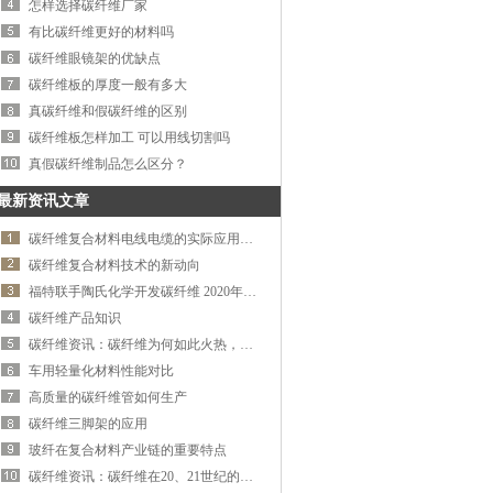
怎样选择碳纤维厂家
斯等国家专业的设计加上精
用烟灰缸，车用挂钩，汽车
致的工艺赢得了广大客户的
有比碳纤维更好的材料吗
假风口等等产品的企业，我
好评竭诚欢迎新老客户前来
碳纤维眼镜架的优缺点
厂拥有完整、科学的质量管
洽谈！…
理体系。公司的产品具备国
碳纤维板的厚度一般有多大
标水准，赢得了广大客户的
真碳纤维和假碳纤维的区别
信赖。公司致力于开发研制
碳纤维板怎样加工 可以用线切割吗
新产品，在生产过程中我们
真假碳纤维制品怎么区分？
不断改进工艺，提高品质，
做到精益求精。产品立足国
最新资讯文章
内市场远销中东.北美.俄罗
斯等国家专业的设计加上精
碳纤维复合材料电线电缆的实际应用与开
致的工艺赢得了广大客户的
碳纤维复合材料技术的新动向
好评竭诚欢迎新老客户前来
福特联手陶氏化学开发碳纤维 2020年车重
洽谈！…
碳纤维产品知识
碳纤维资讯：碳纤维为何如此火热，看一
车用轻量化材料性能对比
高质量的碳纤维管如何生产
碳纤维三脚架的应用
玻纤在复合材料产业链的重要特点
碳纤维资讯：碳纤维在20、21世纪的发展