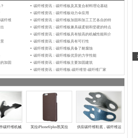
吗？
碳纤维资讯：碳纤维板及其复合材料理论基础
寸
碳纤维资讯：碳纤维板动力伞应用
和碳纤维
碳纤维资讯：碳纤维板加固和加工工艺各自的特
突出
碳纤维资讯：碳纤维板兼具碳柔韧和坚硬的特点
用
碳纤维资讯：碳纤维板具有较高的机械性能和介
前景
碳纤维资讯：碳纤维板具有可行性
碳纤维资讯：碳纤维板具备了耐腐蚀
法
碳纤维资讯：碳纤维板优异的力学性能
板的加固
碳纤维资讯：碳纤维板主要加固建筑
碳纤维资讯：碳纤维板-碳纤维管-碳纤维厂家
件碳纤维机械
芙拉iPhone6/plus凯芙拉
供应碳纤维鞋底，碳纤维运
配
(kevlar)芳
动