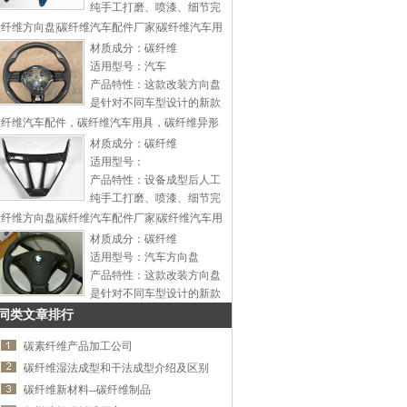
可以根据客户需要做成不同
纯手工打磨、喷漆、细节完
的硬度和厚度。…
美处理，品质一流，行业典
纤维方向盘|碳纤维汽车配件厂家|碳纤维汽车用
范。碳纤维的鞋底能够给到
材质成分：碳纤维
脚部好的保护。碳纤维鞋底
适用型号：汽车
非常轻盈，能提供很好的稳
产品特性：这款改装方向盘
定性，可以根据客户需要做
是针对不同车型设计的新款
成不同的硬度和厚度。…
时尚方向盘，可以同不同类
碳纤维汽车配件，碳纤维汽车用具，碳纤维异形
型改装底座配合安装，为一
材质成分：碳纤维
通用型方向盘。本司专业生
适用型号：
产改装方向盘、铝合金汽车
产品特性：设备成型后人工
尾翼、汽车音响改装工具，
纯手工打磨、喷漆、细节完
汽车排档头，车用餐盘，车
美处理，品质一流，行业典
纤维方向盘|碳纤维汽车配件厂家|碳纤维汽车用
用烟灰缸，车用挂钩，汽车
范。…
材质成分：碳纤维
假风口等等产品的企业，我
适用型号：汽车方向盘
厂拥有完整、科学的质量管
产品特性：这款改装方向盘
理体系。公司的产品具备国
是针对不同车型设计的新款
标水准，赢得了广大客户的
时尚方向盘，可以同不同类
同类文章排行
信赖。公司致力于开发研制
型改装底座配合安装，为一
新产品，在生产过程中我们
碳素纤维产品加工公司
通用型方向盘。本司专业生
不断改进工艺，提高品质，
产改装方向盘、铝合金汽车
碳纤维湿法成型和干法成型介绍及区别
做到精益求精。产品立足国
尾翼、汽车音响改装工具，
碳纤维新材料--碳纤维制品
内市场远销中东.北美.俄罗
汽车排档头，车用餐盘，车