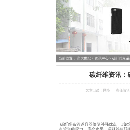
当前位置：
润大世纪
>
资讯中心
>
碳纤维制品
碳纤维资讯：
文章出处：网络
责任编辑
碳纤维布管道容器修复补强优点：1免
点管道的应力、应变水平，碳纤维板限