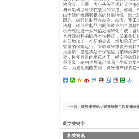
对弯管、三通、大小头等不规矩管件修
与环氧树脂环绕在缺点的管道、容器、
由于碳纤维拥有极高的材质特性，因此
因此，碳纤维制品在航空、航海、军工
法是，碳纤维制品与同等质量的金属材
机纤维经过一系列热处理转化而成，含
具有碳材料的固有本性特征，又兼备纺
外部增加了一个新的管道，增加承压才
管道的保险运行。采取碳纤维复合资料
大缓解，管道将处于保险应力范畴内碳
变，恢复管道的承压才干，经实验碳纤
果明显。钢构件焊缝部位易产生应力集中
命，为避免屈曲失稳，碳纤维布修复是
上一篇：
碳纤维资讯：碳纤维板可以用来做
此文关键字：
相关资讯