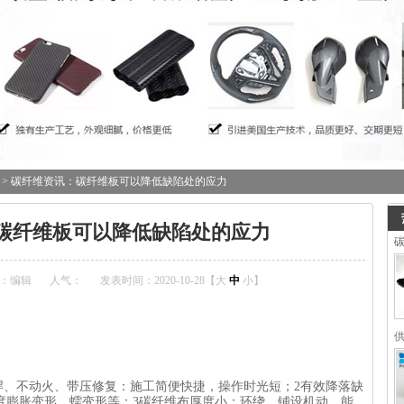
> 碳纤维资讯：碳纤维板可以降低缺陷处的应力
碳纤维板可以降低缺陷处的应力
：编辑
人气：
发表时间：2020-10-28【
大
中
小
】
焊、不动火、带压修复：施工简便快捷，操作时光短；2有效降落缺
度膨胀变形、蠕变形等；3碳纤维布厚度小：环绕、铺设机动，能